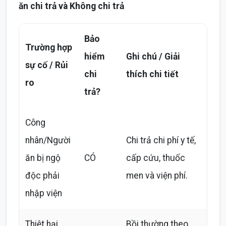
ăn chi trả và Không chi trả
Bảo
Trường hợp
hiểm
Ghi chú / Giải
sự cố / Rủi
chi
thích chi tiết
ro
trả?
Công
nhân/Người
Chi trả chi phí y tế,
ăn bị ngộ
CÓ
cấp cứu, thuốc
độc phải
men và viện phí.
nhập viện
Thiệt hại
Bồi thường theo