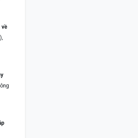
y
 về
),
uy
công
ắp