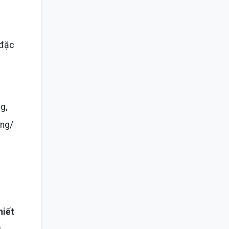
 đặc
g,
ờng/
hiết