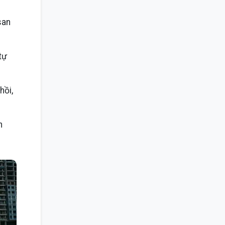
san
tự
hồi,
n