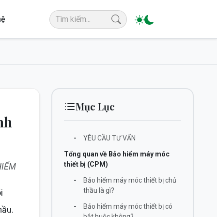
hệ
Mục Lục
nh
-
YÊU CẦU TƯ VẤN
Tổng quan về Bảo hiểm máy móc
thiết bị (CPM)
HIỂM
-
Bảo hiểm máy móc thiết bị chủ
thầu là gì?
i
-
Bảo hiểm máy móc thiết bị có
hầu.
bắt buộc không?