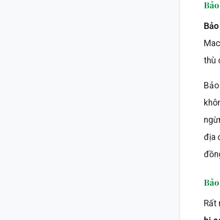
Bảo 
Bảo
Mach
thù 
Bảo 
khôn
ngừn
địa 
đồn
Bảo
Rất 