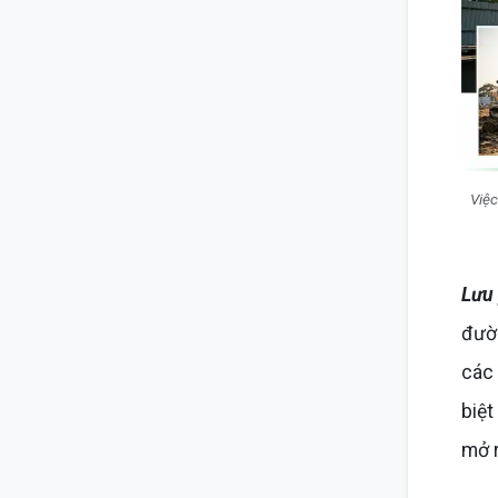
Việc
Lưu
đườn
các 
biệt
mở 