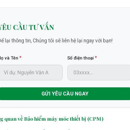
YÊU CẦU TƯ VẤN
ể lại thông tin, Chúng tôi sẽ liên hệ lại ngay với bạn!
*
*
Họ và Tên
Số điện thoại
GỬI YÊU CẦU NGAY
g quan về Bảo hiểm máy móc thiết bị (CPM)