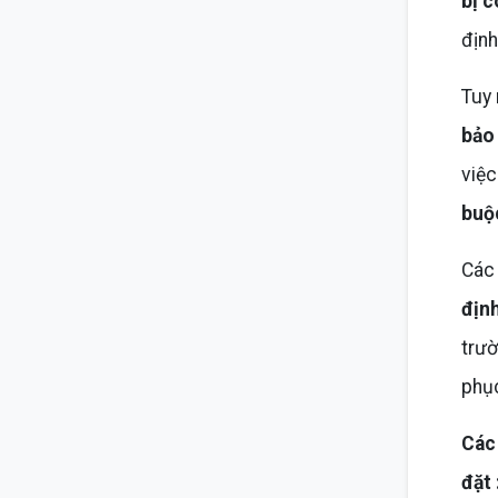
bị 
định
Tuy 
bảo
việc
buộ
Các 
địn
trườ
phục
Các 
đặt 