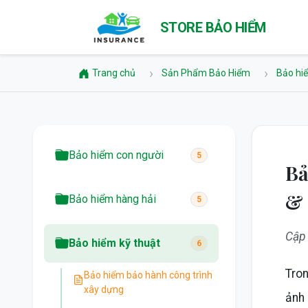
STORE BẢO HIỂM
Trang chủ
Sản Phẩm Bảo Hiểm
Bảo hi
Bảo hiểm con người
5
Bả
& 
Bảo hiểm hàng hải
5
Cập
Bảo hiểm kỹ thuật
6
Tron
Bảo hiểm bảo hành công trình
xây dựng
ảnh 