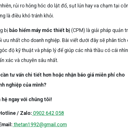
nhiên, rủi ro hỏng hóc do lật đổ, sụt lún hay va chạm tại cô
ng là điều khó tránh khỏi.
g bị
bảo hiểm máy móc thiết bị
(CPM) là giải pháp quản trị
ối ưu nhất cho doanh nghiệp. Bài viết dưới đây sẽ phân tích 
 góc độ kỹ thuật và pháp lý để giúp các nhà thầu có cái nhìn
n xác và chuyên sâu nhất.
cần tư vấn chi tiết hơn hoặc nhận báo giá miễn phí cho
nh nghiệp của mình?
 hệ ngay với chúng tôi!
Hotline / Zalo:
0902 642 058
Email:
thetan1992@gmail.com