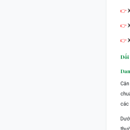
👉
👉
👉
Đối
Dan
Căn
chuẩ
các 
Dướ
thư