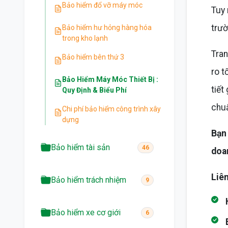
Bảo hiểm đổ vỡ máy móc
Tuy 
trườ
Bảo hiểm hư hỏng hàng hóa
trong kho lạnh
Tran
Bảo hiểm bên thứ 3
ro t
Bảo Hiểm Máy Móc Thiết Bị :
tiết
Quy Định & Biểu Phí
chuẩ
Chi phí bảo hiểm công trình xây
dựng
Bạn 
Bảo hiểm tài sản
46
doa
Liên
Bảo hiểm trách nhiệm
9
Bảo hiểm xe cơ giới
6