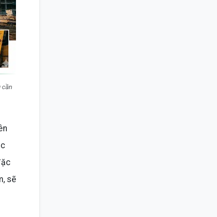
u cần
ên
ặc
đặc
m, sẽ