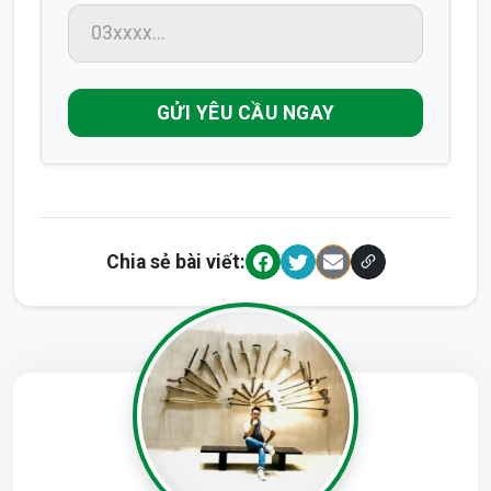
GỬI YÊU CẦU NGAY
Chia sẻ bài viết: