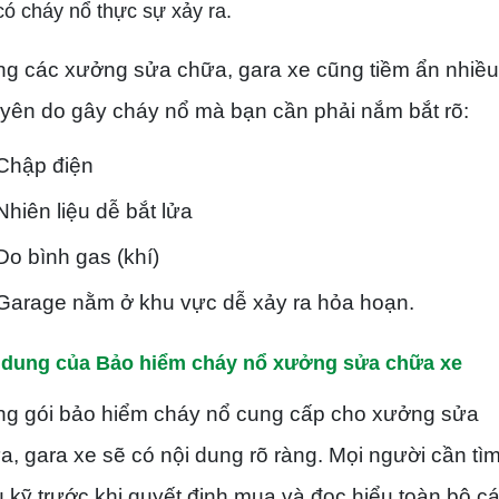
có cháy nổ thực sự xảy ra.
ng các xưởng sửa chữa, gara xe cũng tiềm ẩn nhiều
yên do gây cháy nổ mà bạn cần phải nắm bắt rõ:
Chập điện
Nhiên liệu dễ bắt lửa
Do bình gas (khí)
Garage nằm ở khu vực dễ xảy ra hỏa hoạn.
 dung của Bảo hiểm cháy nổ xưởng sửa chữa xe
ng gói bảo hiểm cháy nổ cung cấp cho xưởng sửa
a, gara xe sẽ có nội dung rõ ràng. Mọi người cần tì
u kỹ trước khi quyết định mua và đọc hiểu toàn bộ c