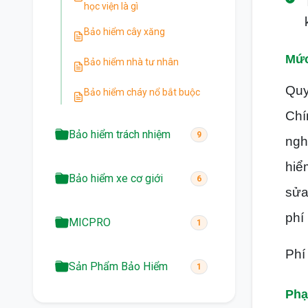
học viện là gì
Bảo hiểm cây xăng
Mức
Bảo hiểm nhà tư nhân
Quy
Bảo hiểm cháy nổ bắt buộc
Chí
Bảo hiểm trách nhiệm
9
ngh
hiể
Bảo hiểm xe cơ giới
6
sửa
phí
MICPRO
1
Phí
Sản Phẩm Bảo Hiểm
1
Phạ