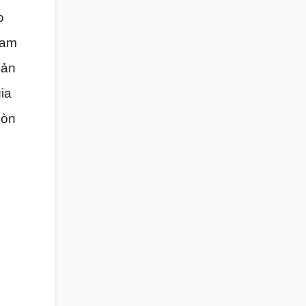
o
ham
sản
gia
còn