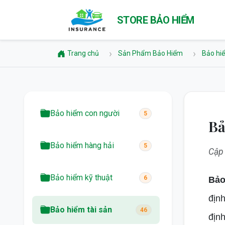
STORE BẢO HIỂM
Trang chủ
Sản Phẩm Bảo Hiểm
Bảo hiể
Bảo hiểm con người
5
Bả
Bảo hiểm hàng hải
5
Cập
Bảo hiểm kỹ thuật
6
Bảo
định
Bảo hiểm tài sản
46
định