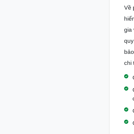
Về 
hiể
gia
quy 
bảo
chi 