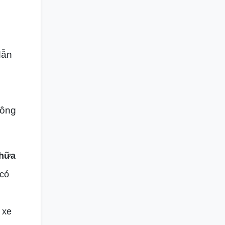
dẫn
công
chữa
 có
 xe