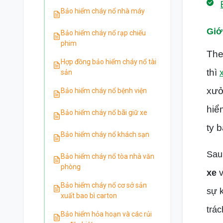
Bảo hiểm cháy nổ nhà máy
Giớ
Bảo hiểm cháy nổ rạp chiếu
phim
The
Hợp đồng bảo hiểm cháy nổ tài
thì
sản
xưở
Bảo hiểm cháy nổ bệnh viện
hiể
Bảo hiểm cháy nổ bãi giữ xe
ty 
Bảo hiểm cháy nổ khách sạn
Sau
Bảo hiểm cháy nổ tòa nhà văn
phòng
xe
Bảo hiểm cháy nổ cơ sở sản
sự k
xuất bao bì carton
trá
Bảo hiểm hỏa hoạn và các rủi