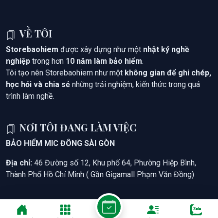
VỀ TÔI
Storebaohiem
được xây dựng như một
nhật ký nghề
nghiệp
trong hơn
10 năm làm bảo hiểm
.
Tôi tạo nên Storebaohiem như một
không gian để ghi chép,
học hỏi và chia sẻ
những trải nghiệm, kiến thức trong quá
trình làm nghề.
NƠI TÔI ĐANG LÀM VIỆC
BẢO HIỂM MIC ĐÔNG SÀI GÒN
Địa chỉ:
46 Đường số 12, Khu phố 64, Phường Hiệp Bình,
Thành Phố Hồ Chí Minh ( Gần Gigamall Phạm Văn Đồng)
© STORE BẢO HIỂM . All rights reserved!