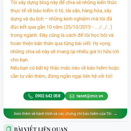
Tôi xây dựng blog này để chia sẻ những kiến thức
thực tế về bảo hiểm ô tô, tài sản, hàng hóa, xây
dựng và du lịch – những kinh nghiệm mà tôi đã
đúc kết qua gần 10 năm (25/10/2015 - ..../.../...)
trong ngành. Đây cũng là cách để tôi học hỏi và
hoàn thiện bản thân qua từng bài viết. Hy vọng
những chia sẻ này sẽ mang lại nhiều giá trị hữu ích
cho bạn.
Nếu bạn có bất kỳ thắc mắc nào về bảo hiểm hoặc
cần tư vấn thêm, đừng ngần ngại liên hệ với tôi!
0902 642 058
tannt@mic.vn
Xem thêm về hành trình và các chứng chỉ bảo hiểm của Tôi
→
BÀI VIẾT LIÊN QUAN