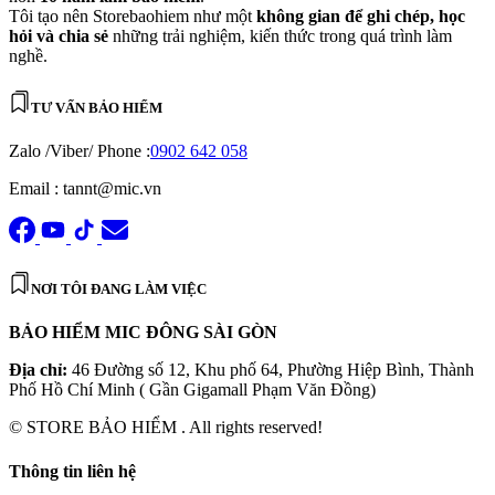
Tôi tạo nên Storebaohiem như một
không gian để ghi chép, học
hỏi và chia sẻ
những trải nghiệm, kiến thức trong quá trình làm
nghề.
TƯ VẤN BẢO HIỂM
Zalo /Viber/ Phone :
0902 642 058
Email : tannt@mic.vn
NƠI TÔI ĐANG LÀM VIỆC
BẢO HIỂM MIC ĐÔNG SÀI GÒN
Địa chỉ:
46 Đường số 12, Khu phố 64, Phường Hiệp Bình, Thành
Phố Hồ Chí Minh ( Gần Gigamall Phạm Văn Đồng)
© STORE BẢO HIỂM . All rights reserved!
Thông tin liên hệ