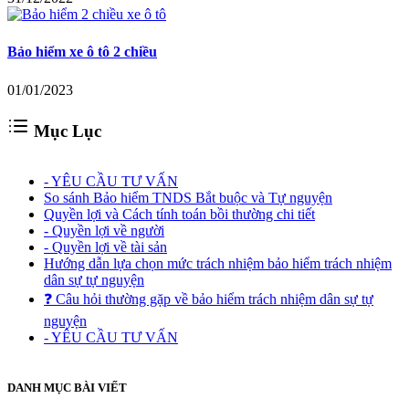
Bảo hiểm xe ô tô 2 chiều
01/01/2023
Mục Lục
-
YÊU CẦU TƯ VẤN
So sánh Bảo hiểm TNDS Bắt buộc và Tự nguyện
Quyền lợi và Cách tính toán bồi thường chi tiết
-
Quyền lợi về người
-
Quyền lợi về tài sản
Hướng dẫn lựa chọn mức trách nhiệm bảo hiểm trách nhiệm
dân sự tự nguyện
❓ Câu hỏi thường gặp về bảo hiểm trách nhiệm dân sự tự
nguyện
-
YÊU CẦU TƯ VẤN
DANH MỤC BÀI VIẾT