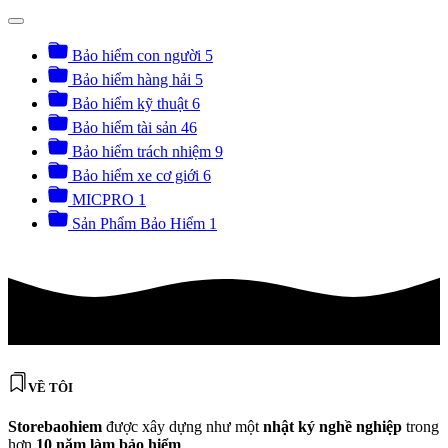
Bảo hiểm con người
5
Bảo hiểm hàng hải
5
Bảo hiểm kỹ thuật
6
Bảo hiểm tài sản
46
Bảo hiểm trách nhiệm
9
Bảo hiểm xe cơ giới
6
MICPRO
1
Sản Phẩm Bảo Hiểm
1
VỀ TÔI
Storebaohiem
được xây dựng như một
nhật ký nghề nghiệp
trong
hơn
10 năm làm bảo hiểm
.