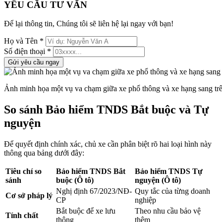
YÊU CẦU TƯ VẤN
Để lại thông tin, Chúng tôi sẽ liên hệ lại ngay với bạn!
Họ và Tên
*
Số điện thoại
*
Gửi yêu cầu ngay
Ảnh minh họa một vụ va chạm giữa xe phổ thông và xe hạng sang tr
So sánh Bảo hiểm TNDS Bắt buộc và Tự
nguyện
Để quyết định chính xác, chủ xe cần phân biệt rõ hai loại hình này
thông qua bảng dưới đây:
Tiêu chí so
Bảo hiểm TNDS Bắt
Bảo hiểm TNDS Tự
sánh
buộc (Ô tô)
nguyện (Ô tô)
Nghị định 67/2023/NĐ-
Quy tắc của từng doanh
Cơ sở pháp lý
CP
nghiệp
Bắt buộc để xe lưu
Theo nhu cầu bảo vệ
Tính chất
thông
thêm