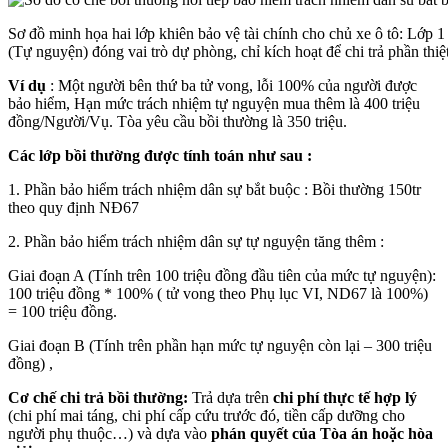
Sơ đồ minh họa hai lớp khiên bảo vệ tài chính cho chủ xe ô tô: Lớp
(Tự nguyện) đóng vai trò dự phòng, chỉ kích hoạt để chi trả phần thi
Ví dụ
: Một người bên thứ ba tử vong, lỗi 100% của người được
bảo hiểm, Hạn mức trách nhiệm tự nguyện mua thêm là 400 triệu
đồng/Người/Vụ. Tòa yêu cầu bồi thường là 350 triệu.
Các lớp bồi thường được tính toán như sau :
1. Phần bảo hiểm trách nhiệm dân sự bắt buộc : Bồi thường 150tr
theo quy định NĐ67
2. Phần bảo hiểm trách nhiệm dân sự tự nguyện tăng thêm :
Giai đoạn A (Tính trên 100 triệu đồng đầu tiên của mức tự nguyện):
100 triệu đồng * 100% ( tử vong theo Phụ lục VI, ND67 là 100%)
= 100 triệu đồng.
Giai đoạn B (Tính trên phần hạn mức tự nguyện còn lại – 300 triệu
đồng) ,
Cơ chế chi trả bồi thường:
Trả dựa trên
chi phí thực tế hợp lý
(chi phí mai táng, chi phí cấp cứu trước đó, tiền cấp dưỡng cho
người phụ thuộc…) và dựa vào
phán quyết của Tòa án hoặc hòa