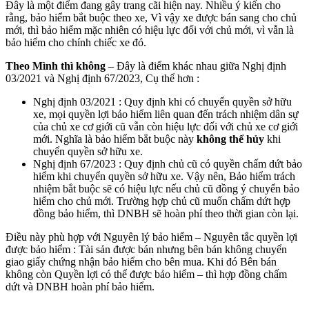
Đây là một điểm đang gây trang cãi hiện nay. Nhiều ý kiến cho
rằng, bảo hiểm bắt buộc theo xe, Vì vậy xe được bán sang cho chủ
mới, thì bảo hiểm mặc nhiên có hiệu lực đối với chủ mới, vì vẫn là
bảo hiểm cho chính chiếc xe đó.
Theo Mình thì không
– Đây là điểm khác nhau giữa Nghị định
03/2021 và Nghị định 67/2023, Cụ thể hơn :
Nghị định 03/2021 : Quy định khi có chuyển quyền sở hữu
xe, mọi quyền lợi bảo hiểm liên quan đến trách nhiệm dân sự
của chủ xe cơ giới cũ vẫn còn hiệu lực đối với chủ xe cơ giới
mới. Nghĩa là bảo hiểm bắt buộc này
không thể hủy
khi
chuyển quyền sở hữu xe.
Nghị định 67/2023 : Quy định chủ cũ có quyền chấm dứt bảo
hiểm khi chuyển quyền sở hữu xe. Vậy nên, Bảo hiểm trách
nhiệm bắt buộc sẽ có hiệu lực nếu chủ cũ đồng ý chuyển bảo
hiểm cho chủ mới. Trường hợp chủ cũ muốn chấm dứt hợp
đồng bảo hiểm, thì DNBH sẽ hoàn phí theo thời gian còn lại.
Điều này phù hợp với Nguyên lý bảo hiểm – Nguyên tắc quyền lợi
được bảo hiểm : Tài sản được bán nhưng bên bán không chuyển
giao giấy chứng nhận bảo hiểm cho bên mua. Khi đó Bên bán
không còn Quyền lợi có thể được bảo hiểm – thì hợp đồng chấm
dứt và DNBH hoàn phí bảo hiểm.