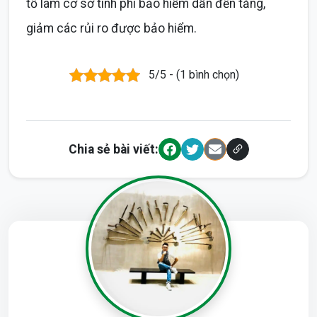
tố làm cơ sở tính phí bảo hiểm dẫn đến tăng,
giảm các rủi ro được bảo hiểm.
5/5 - (1 bình chọn)
Chia sẻ bài viết: