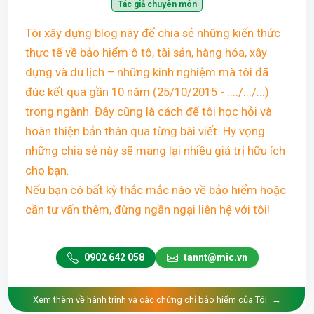
Tác giả chuyên môn
Tôi xây dựng blog này để chia sẻ những kiến thức
thực tế về bảo hiểm ô tô, tài sản, hàng hóa, xây
dựng và du lịch – những kinh nghiệm mà tôi đã
đúc kết qua gần 10 năm (25/10/2015 - ..../.../...)
trong ngành. Đây cũng là cách để tôi học hỏi và
hoàn thiện bản thân qua từng bài viết. Hy vọng
những chia sẻ này sẽ mang lại nhiều giá trị hữu ích
cho bạn.
Nếu bạn có bất kỳ thắc mắc nào về bảo hiểm hoặc
cần tư vấn thêm, đừng ngần ngại liên hệ với tôi!
0902 642 058
tannt@mic.vn
Xem thêm về hành trình và các chứng chỉ bảo hiểm của Tôi
→